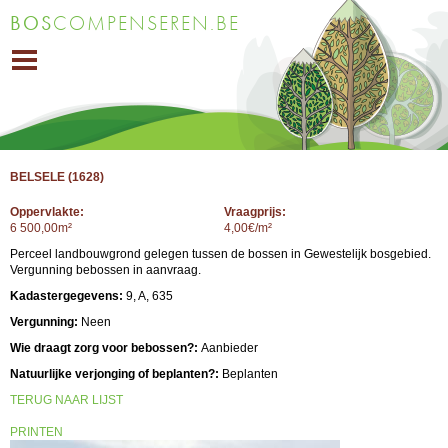
Overslaan
BOS
COMPENSEREN.BE
en naar
de inhoud
gaan
BELSELE (1628)
Oppervlakte:
Vraagprijs:
6 500,00m²
4,00€/m²
Perceel landbouwgrond gelegen tussen de bossen in Gewestelijk bosgebied.
Vergunning bebossen in aanvraag.
Kadastergegevens:
9, A, 635
Vergunning:
Neen
Wie draagt zorg voor bebossen?:
Aanbieder
Natuurlijke verjonging of beplanten?:
Beplanten
TERUG NAAR LIJST
PRINTEN