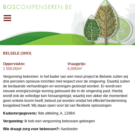
Overslaan
BOS
COMPENSEREN.BE
en naar
de inhoud
gaan
BELSELE (3693)
Oppervlakte:
Vraagprijs:
1 500,00m²
6,00€/m²
Vergunning bekomen: in het kader van een mooi project te Belsele zullen wij
drie percelen opnieuw inrichten met respect voor de omgeving. Daarbij zullen
de bestaande verhardingen en woningen gesloopt worden. Er wordt een
nieuwe energiezuinige woning gebouwd die in de omgeving past. Hierbij
wordt ook de volledige tuin heraangelegd, waarbij een akker die momenteel
geen enkele boom heeft, bebost zal worden omdat het effectief bestemming
bosgebied heeft. Wij staan open voor tal van flexibele oplossingen.
Kadastergegevens:
9de afdeling, A, 1298A
Vergunning:
Ik heb een vergunning bebossen gekregen
Wie draagt zorg voor bebossen?:
Aanbieder