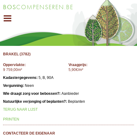
Overslaan
BOS
COMPENSEREN.BE
en naar
de inhoud
gaan
BRAKEL (3782)
Oppervlakte:
Vraagprijs:
9 759,00m²
5,90€/m²
Kadastergegevens:
5, B, 90A
Vergunning:
Neen
Wie draagt zorg voor bebossen?:
Aanbieder
Natuurlijke verjonging of beplanten?:
Beplanten
TERUG NAAR LIJST
PRINTEN
CONTACTEER DE EIGENAAR