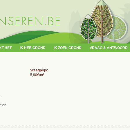
Overslaan
en naar
de inhoud
SEREN.BE
gaan
KT HET
IK HEB GROND
IK ZOEK GROND
VRAAG & ANTWOORD
Vraagprijs:
5,90€/m²
r
nten