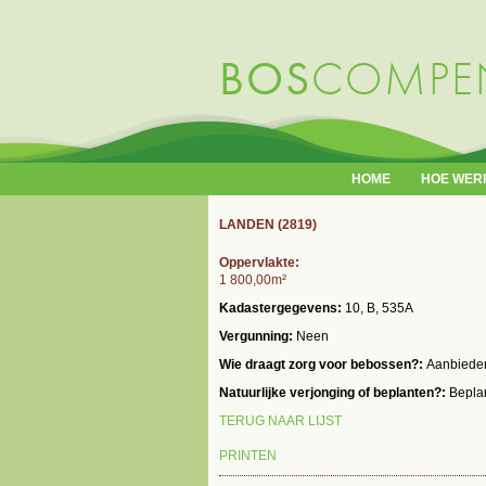
BOS
COMPEN
HOOFDMENU
HOME
HOE WER
LANDEN (2819)
Oppervlakte:
1 800,00m²
Kadastergegevens:
10, B, 535A
Vergunning:
Neen
Wie draagt zorg voor bebossen?:
Aanbiede
Natuurlijke verjonging of beplanten?:
Bepla
TERUG NAAR LIJST
PRINTEN