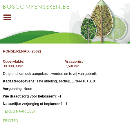
Overslaan
BOS
COMPENSEREN.BE
en naar
de inhoud
gaan
RONSE/RENAIX (2502)
Oppervlakte:
Vraagprijs:
39 000,00m²
7,50€/m²
De grond kan ook aangekocht worden en is vrij van gebruik.
Kadastergegevens:
1ste afdeling, sectieB, 1794A10+B10
Vergunning:
Neen
Wie draagt zorg voor bebossen?:
-1
Natuurlijke verjonging of beplanten?:
-1
TERUG NAAR LIJST
PRINTEN