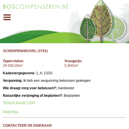
Overslaan
BOS
COMPENSEREN.BE
en naar
de inhoud
gaan
SCHERPENHEUVEL (3791)
Oppervlakte:
Vraagprijs:
29 000,00m²
5,90€/m²
Kadastergegevens:
1, A, 132G
Vergunning:
Ik heb een vergunning bebossen gekregen
Wie draagt zorg voor bebossen?:
Aanbieder
Natuurlijke verjonging of beplanten?:
Beplanten
TERUG NAAR LIJST
PRINTEN
CONTACTEER DE EIGENAAR