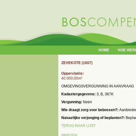
BOS
COMPEN
HOOFDMENU
HOME
HOE WER
ZEVEKOTE (1607)
Oppervlakte:
40 000,00m²
OMGEVINGSVERGUNNING IN AANVRAAG
Kadastergegevens:
3, B, 387K
Vergunning:
Neen
Wie draagt zorg voor bebossen?:
Aanbiede
Natuurlijke verjonging of beplanten?:
Bepla
TERUG NAAR LIJST
PRINTEN