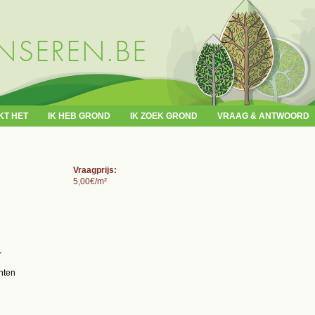
Overslaan
en naar
de inhoud
SEREN.BE
gaan
KT HET
IK HEB GROND
IK ZOEK GROND
VRAAG & ANTWOORD
Vraagprijs:
5,00€/m²
r
nten